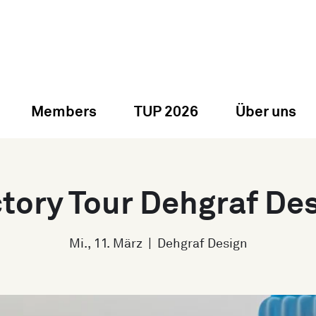
Members
TUP 2026
Über uns
tory Tour Dehgraf De
Mi., 11. März
  |  
Dehgraf Design