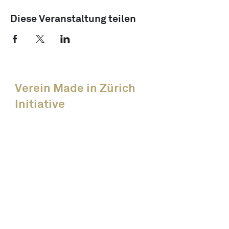
Diese Veranstaltung teilen
Verein Made in Zürich
Initiative
News
Alle Events
Unsere Members
Über uns
Kreislaufwirtschaft
Mitglied werden