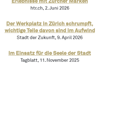
Erlebnisse mit Zürcher Marken
htr.ch, 2. Juni 2026
Der Werkplatz in Zürich schrumpft,
wichtige Teile davon sind im Aufwind
Stadt der Zukunft, 9. April 2026
Im Einsatz für die Seele der Stadt
Tagblatt, 11. November 2025
Um die Ecke hergestellt
Stadt der Zukunft, 27. Oktober 2025
Urbane Produktion-Handwerk und
Industrie sollen zurück in die Städte
SRF «10 vor 10», 26. September 2025
Tag der urbanen Produktion in der
Stadt