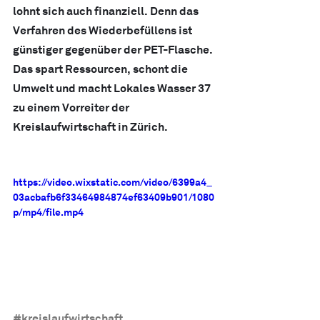
lohnt sich auch finanziell. Denn das 
Verfahren des Wiederbefüllens ist 
günstiger gegenüber der PET-Flasche. 
Das spart Ressourcen, schont die 
Umwelt und macht Lokales Wasser 37 
zu einem Vorreiter der 
Kreislaufwirtschaft in Zürich.
https://video.wixstatic.com/video/6399a4_
03acbafb6f33464984874ef63409b901/1080
p/mp4/file.mp4
#kreislaufwirtschaft