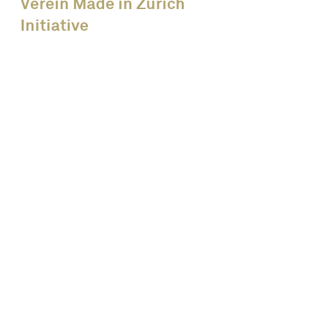
Verein Made in Zürich
Initiative
News
Alle Events
Unsere Members
Über uns
Kreislaufwirtschaft
Mitglied werden
Kontakt
Medien & Publikationen
Newsletter abonnieren