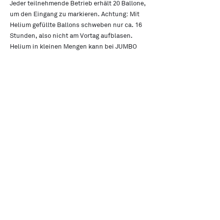
Jeder teilnehmende Betrieb erhält 20 Ballone,
um den Eingang zu markieren. Achtung: Mit
Helium gefüllte Ballons schweben nur ca. 16
Stunden, also nicht am Vortag aufblasen.
Helium in kleinen Mengen kann bei JUMBO
oder Migros Do It + Garden bestellt werden.
Kontakt
Made in Zürich Initiative, Andrea Gir,
info@madeinzuerich.ch
Verein Made in Zürich
Initiative
News
Alle Events