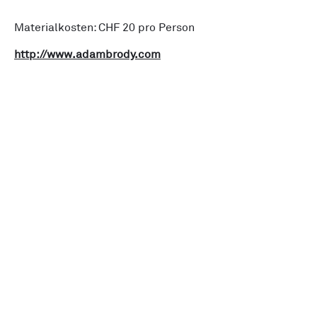
Materialkosten: CHF 20 pro Person
http://www.adambrody.com
Verein Made in Zürich
Initiative
News
Alle Events
Unsere Members
Über uns
Kreislaufwirtschaft