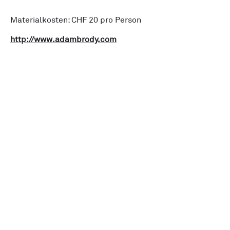
Materialkosten: CHF 20 pro Person
http://www.adambrody.com
Verein Made in Zürich
Initiative
News
Alle Events
Unsere Members
Über uns
Kreislaufwirtschaft