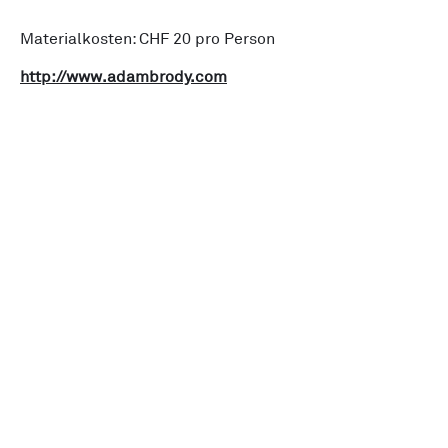
Materialkosten: CHF 20 pro Person
http://www.adambrody.com
Verein Made in Zürich
Initiative
News
Alle Events
Unsere Members
Über uns
Kreislaufwirtschaft