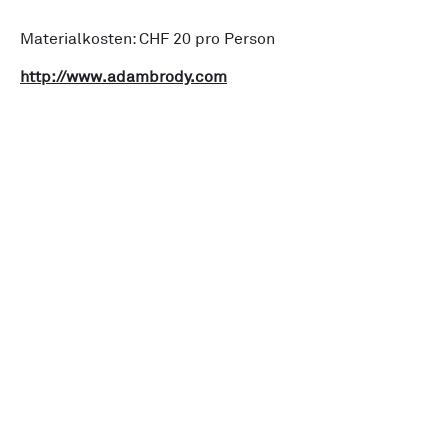
Materialkosten: CHF 20 pro Person
http://www.adambrody.com
Verein Made in Zürich
Initiative
News
Alle Events
Unsere Members
Über uns
Kreislaufwirtschaft