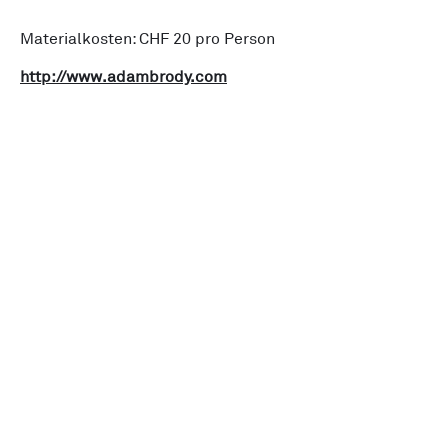
Materialkosten: CHF 20 pro Person
http://www.adambrody.com
Verein Made in Zürich
Initiative
News
Alle Events
Unsere Members
Über uns
Kreislaufwirtschaft