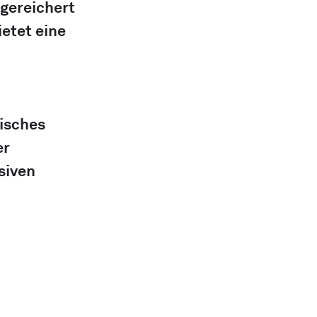
gereichert 
etet eine 
isches 
r 
siven 