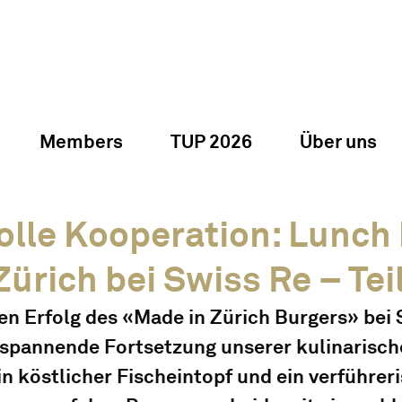
Members
TUP 2026
Über uns
lle Kooperation: Lunch
ürich bei Swiss Re – Tei
n Erfolg des «Made in Zürich Burgers» bei S
e spannende Fortsetzung unserer kulinarische
n köstlicher Fischeintopf und ein verführer