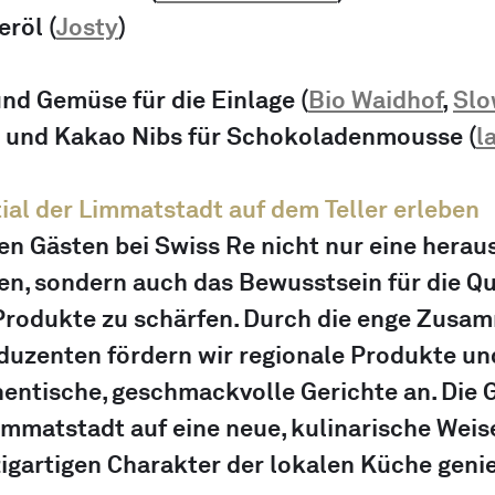
eröl
 (
Josty
)
und Gemüse für die Einlage
 (
Bio Waidhof
, 
Sl
 und Kakao Nibs für Schokoladenmousse
 (
l
ial der Limmatstadt auf dem Teller erleben
 den Gästen bei Swiss Re nicht nur eine hera
en, sondern auch das Bewusstsein für die Qu
r Produkte zu schärfen. Durch die enge Zusa
duzenten fördern wir regionale Produkte und
hentische, geschmackvolle Gerichte an. Die 
immatstadt auf eine neue, kulinarische Weis
igartigen Charakter der lokalen Küche geni