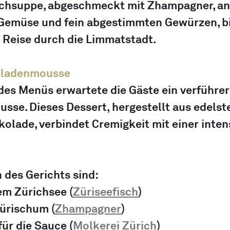
ischsuppe, abgeschmeckt mit Zhampagner, an
Gemüse und fein abgestimmten Gewürzen, bi
Reise durch die Limmatstadt. 
oladenmousse
es Menüs erwartete die Gäste ein verführer
se. Dieses Dessert, hergestellt aus edelste
olade, verbindet Cremigkeit mit einer inten
 des Gerichts sind:
em Zürichsee
 (
Züriseefisch
)
Zürischum
 (
Zhampagner
)
ür die Sauce
 (
Molkerei Zürich
)