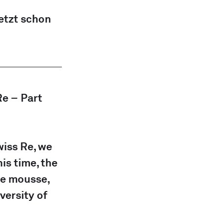
etzt schon 
e – Part 
iss Re, we 
is time, the 
te mousse, 
versity of 