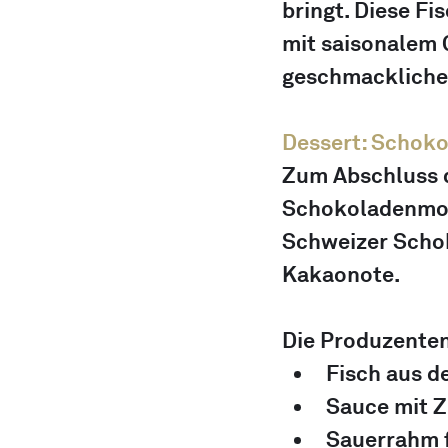
bringt. Diese F
mit saisonalem 
geschmackliche 
Dessert: Schok
Zum Abschluss d
Schokoladenmous
Schweizer Schok
Kakaonote. 
Die Produzenten
Fisch aus d
Sauce mit 
Sauerrahm f