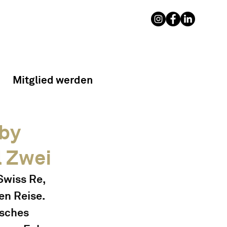
Mitglied werden
 by
l Zwei
wiss Re, 
n Reise. 
isches 