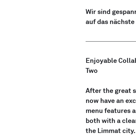
Wir sind gespann
auf das nächste
Enjoyable Collab
Two
After the great 
now have an exci
menu features a
both with a clea
the Limmat city.