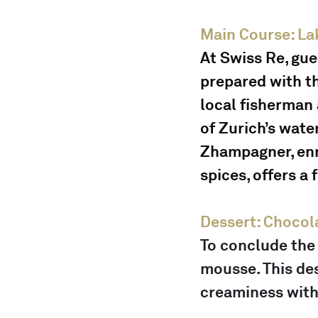
Main Course: La
At Swiss Re, gue
prepared with th
local fisherman 
of Zurich’s water
Zhampagner, enr
spices, offers a 
Dessert: Choco
To conclude the
mousse. This de
creaminess with 