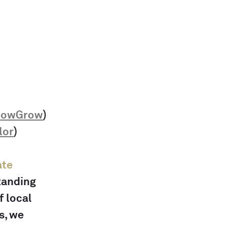
lowGrow
)
lor
)
ate
tanding 
 local 
, we 