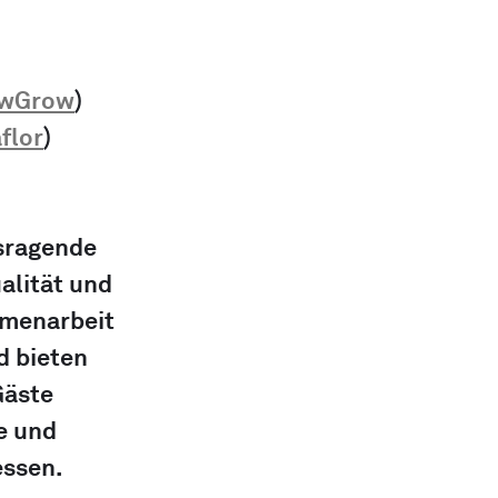
owGrow
)
aflor
)
usragende 
alität und 
mmenarbeit 
 bieten 
Gäste 
e und 
essen.