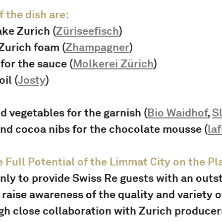
 the dish are:
ake Zurich (
Züriseefisch
)
Zurich foam (
Zhampagner
) 
for the sauce (
Molkerei Zürich
) 
oil (
Josty
) 
d vegetables for the garnish (
Bio Waidhof
, 
S
nd cocoa nibs for the chocolate mousse (
laf
 Full Potential of the Limmat City on the Pl
only to provide Swiss Re guests with an outs
 raise awareness of the quality and variety of
gh close collaboration with Zurich producers