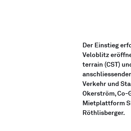
Der Einstieg erf
Veloblitz eröffn
terrain (CST) u
anschliessenden
Verkehr und Sta
Okerström, Co-G
Mietplattform Sh
Röthlisberger.