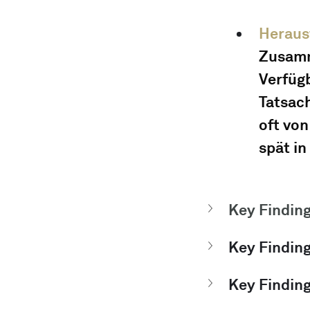
Heraus
Zusamm
Verfügb
Tatsach
oft von
spät i
Key Finding
Key Finding
Key Finding