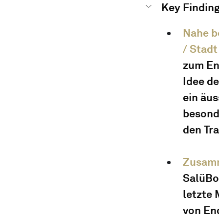
Key Finding
Nahe b
/ Stadt
zum En
Idee de
ein äus
besonde
den Tr
Zusamm
SalüBox
letzte 
von End