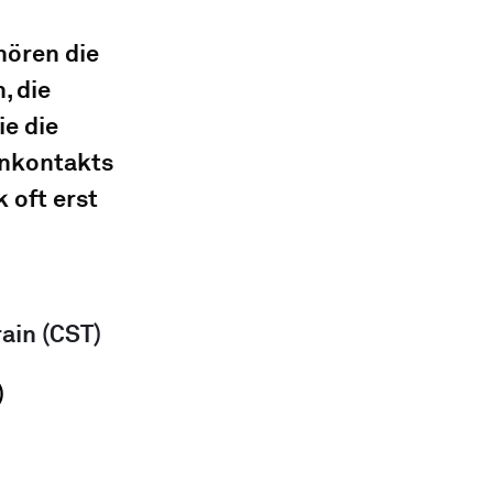
ören die 
 die 
e die 
enkontakts 
 oft erst 
ain (CST)
)