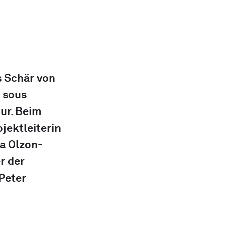
s Schär von 
 sous 
ur. Beim 
ektleiterin 
a Olzon-
r der 
Peter 