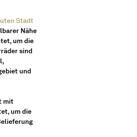
uten Stadt 
lbarer Nähe 
et, um die 
räder sind 
, 
gebiet und 
 mit 
et, um die 
Belieferung 