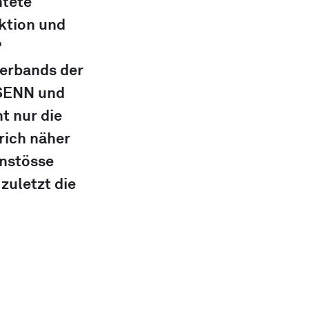
tete 
ktion und 
?
erbands der 
 SENN und 
t nur die 
ich näher 
nstösse 
zuletzt die 