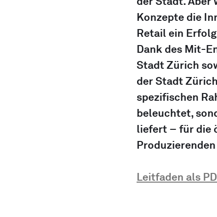
der Stadt. Aber 
Konzepte die In
Retail ein Erfol
Dank des Mit-En
Stadt Zürich so
der Stadt Zürich
spezifischen Ra
beleuchtet, son
liefert – für di
Produzierenden 
Leitfaden als 