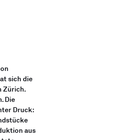
on 
at sich die 
 Zürich. 
. Die 
ter Druck: 
ndstücke 
duktion aus 