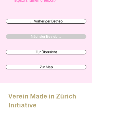
https://andmemories.ch/
← Vorheriger Betrieb
Nächster Betrieb →
Zur Übersicht
Zur Map
Verein Made in Zürich
Initiative
News
Alle Events