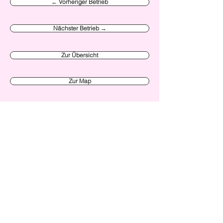
← Vorheriger Betrieb
Nächster Betrieb →
Zur Übersicht
Zur Map
Verein Made in Zürich
Initiative
News
Alle Events
Unsere Members
Über uns