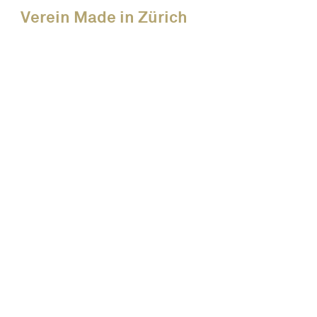
Verein Made in Zürich
Initiative
News
Alle Events
Unsere Members
Über uns
Kreislaufwirtschaft
Mitglied werden
Kontakt
Medien & Publikationen
Newsletter abonnieren