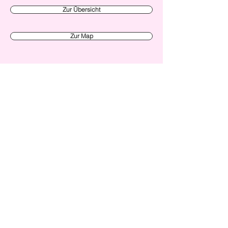
Zur Übersicht
Zur Map
Verein Made in Zürich
Initiative
News
Alle Events
Unsere Members
Über uns
Kreislaufwirtschaft
Mitglied werden