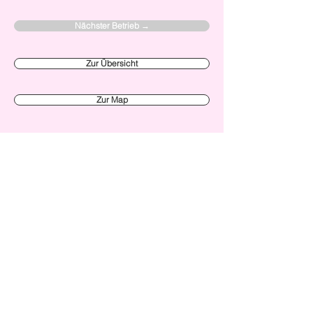
Nächster Betrieb →
Zur Übersicht
Zur Map
Verein Made in Zürich
Initiative
News
Alle Events
Unsere Members
Über uns