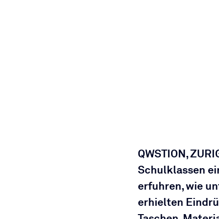
QWSTION, ZURIG
Schulklassen ein
erfuhren, wie u
erhielten Eindr
Taschen, Materi