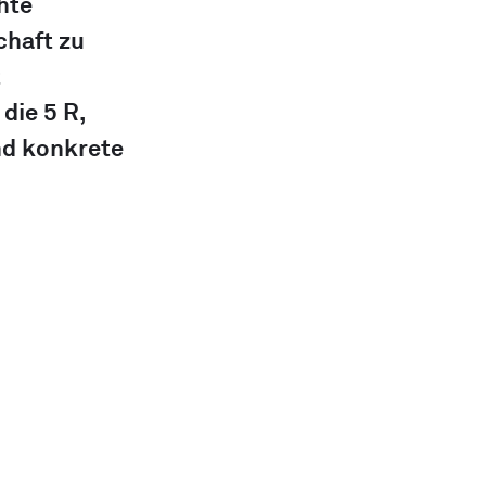
hte 
chaft zu 
 
die 5 R, 
nd konkrete 