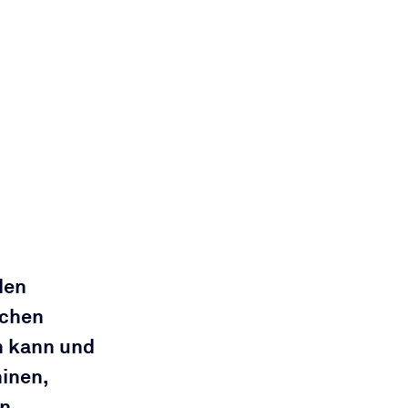
den 
ichen 
n kann und 
inen, 
n 