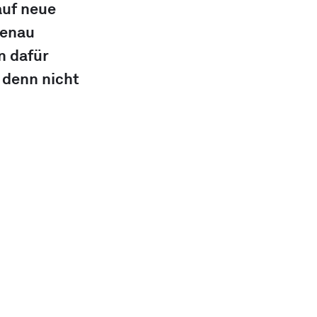
auf neue 
genau 
 dafür 
 denn nicht 