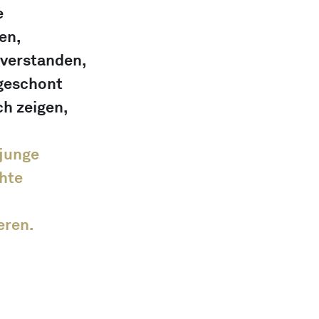
e 
en, 
verstanden, 
geschont 
h zeigen, 
junge 
hte 
eren.