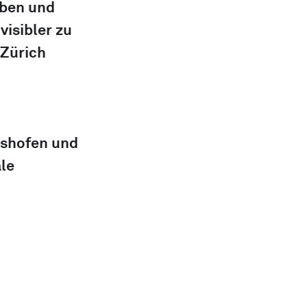
ben und 
visibler zu 
ürich 
ishofen und 
le 