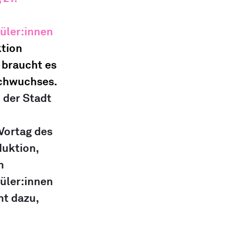
üler:innen
tion 
, braucht es 
chwuchses. 
der Stadt 
 
Vortag des 
uktion, 
n 
̈ler:innen 
t dazu, 