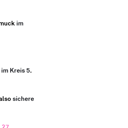
 
hmuck
im 
 im Kreis 5
.  
also 
sichere 
27. 