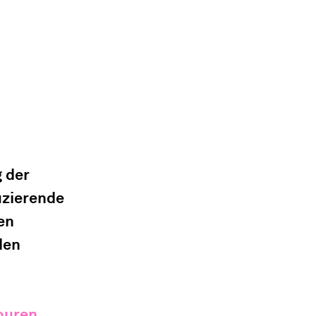
 der 
uzierende 
en 
den 
Touren