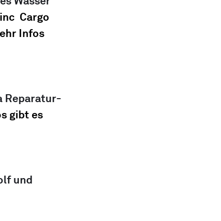
les Wasser 
inc  Cargo 
ehr Infos 
a Reparatur-
s gibt es 
lf und 